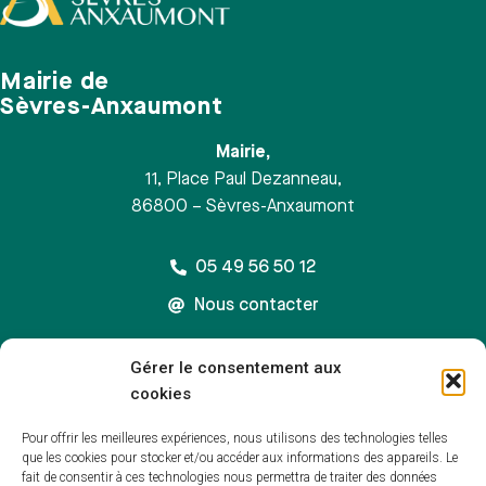
Mairie de
Sèvres-Anxaumont
Mairie,
11, Place Paul Dezanneau,
86800 – Sèvres-Anxaumont
05 49 56 50 12
Nous contacter
Gérer le consentement aux
Horaires d’ouverture
cookies
Lundi, mardi et vendredi :
Pour offrir les meilleures expériences, nous utilisons des technologies telles
que les cookies pour stocker et/ou accéder aux informations des appareils. Le
8h30 – 12h / 13h30 – 17h30
fait de consentir à ces technologies nous permettra de traiter des données