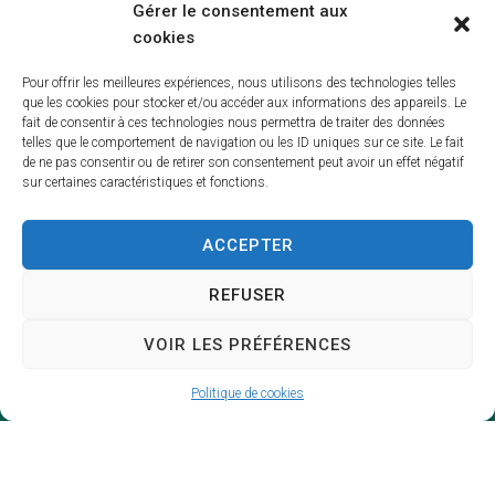
Gérer le consentement aux
Mairie,
cookies
11, Place Paul Dezanneau,
86800 – Sèvres-Anxaumont
Pour offrir les meilleures expériences, nous utilisons des technologies telles
que les cookies pour stocker et/ou accéder aux informations des appareils. Le
fait de consentir à ces technologies nous permettra de traiter des données
05 49 56 50 12
telles que le comportement de navigation ou les ID uniques sur ce site. Le fait
de ne pas consentir ou de retirer son consentement peut avoir un effet négatif
Nous contacter
sur certaines caractéristiques et fonctions.
ACCEPTER
Horaires d’ouverture
REFUSER
Lundi, mardi et vendredi :
VOIR LES PRÉFÉRENCES
8h30 – 12h / 13h30 – 17h30
Mercredi :
8h30 – 12h
Politique de cookies
Jeudi :
8h30 – 12h / 14h30 – 17h30
Accéder au back-office