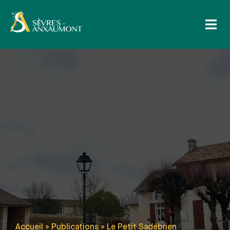
contenu
principal
Accueil
»
Publications
»
Le Petit Sadébrien